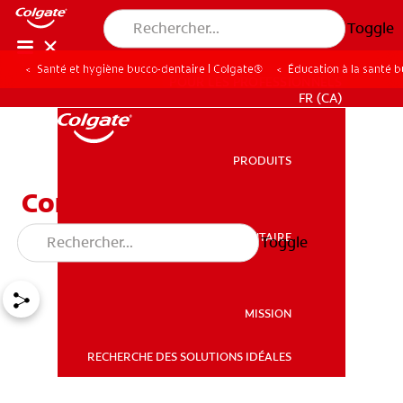
Toggle
Santé et hygiène bucco-dentaire | Colgate®
Éducation à la santé 
POUR LES PROFESSIONNELS
FR (CA)
PRODUITS
PRODUITS
Comment gérer l’haleine
d’alcool
SANTÉ BUCCO-DENTAIRE
Toggle
SANTÉ BUCCO-DENTAIRE
MISSION
RECHERCHE DES SOLUTIONS IDÉALES
MISSION