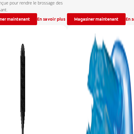
onçue pour rendre le brossage des
ant.
ner maintenant
En savoir plus
Magasiner maintenant
En s