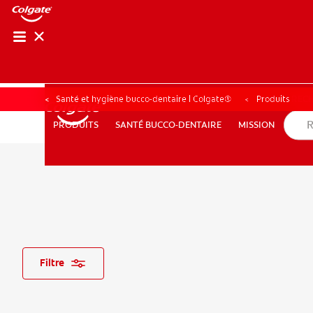
RECHER
RECH
Santé et hygiène bucco-dentaire | Colgate®
Produits
SANTÉ BUCCO-DENTAIRE
MISSION
PRODUITS
PRODUITS
SANTÉ BUCCO-DENTAIRE
MISSION
POUR LES PROFESSIONNELS
FR (CA)
Filtre