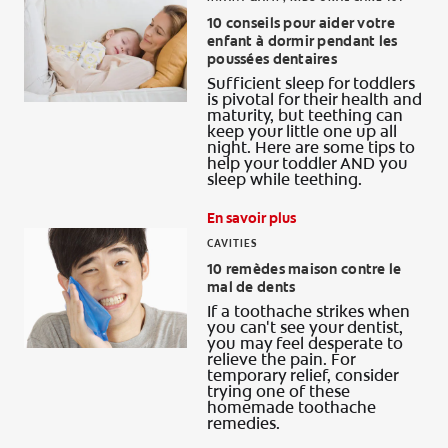
10 conseils pour aider votre
RECHERCHE DES SOLUTIONS IDÉALES
enfant à dormir pendant les
poussées dentaires
Sufficient sleep for toddlers
is pivotal for their health and
maturity, but teething can
POUR LES PROFESSIONNELS
keep your little one up all
night. Here are some tips to
help your toddler AND you
FR (CA)
sleep while teething.
En savoir plus
CAVITIES
10 remèdes maison contre le
mal de dents
If a toothache strikes when
you can't see your dentist,
you may feel desperate to
relieve the pain. For
temporary relief, consider
trying one of these
homemade toothache
remedies.