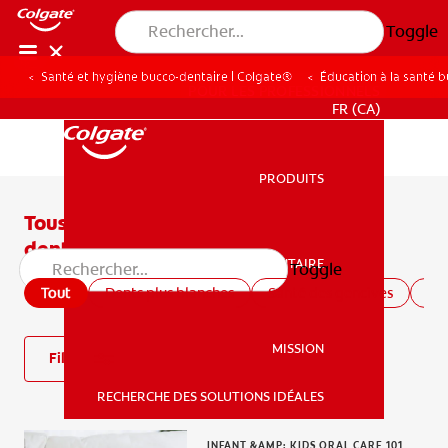
Toggle
Santé et hygiène bucco-dentaire | Colgate®
Éducation à la santé 
POUR LES PROFESSIONNELS
FR (CA)
PRODUITS
PRODUITS
Tous les articles sur la santé bucco-
dentaire
SANTÉ BUCCO-DENTAIRE
Toggle
SANTÉ BUCCO-DENTAIRE
Tout
Dents plus blanches
Santé des gencives
San
MISSION
Filtre
RECHERCHE DES SOLUTIONS IDÉALES
MISSION
INFANT &AMP; KIDS ORAL CARE 101