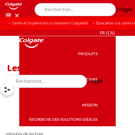
Toggle
Santé et hygiène bucco-dentaire | Colgate®
Éducation à la santé 
POUR LES PROFESSIONNELS
FR (CA)
PRODUITS
PRODUITS
Les caries dentaires
SANTÉ BUCCO-DENTAIRE
Toggle
SANTÉ BUCCO-DENTAIRE
MISSION
RECHERCHE DES SOLUTIONS IDÉALES
MISSION
minutes de lecture