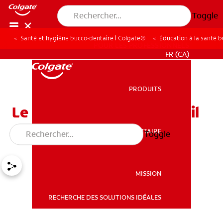
Toggle
Santé et hygiène bucco-dentaire | Colgate®
Éducation à la santé 
POUR LES PROFESSIONNELS
FR (CA)
PRODUITS
PRODUITS
Le ver de la dent existe-t-il
vraiment?
SANTÉ BUCCO-DENTAIRE
Toggle
SANTÉ BUCCO-DENTAIRE
MISSION
RECHERCHE DES SOLUTIONS IDÉALES
MISSION