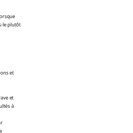
 Lorsque
s-le plutôt
ions et
rave et
ultés à
ar
e