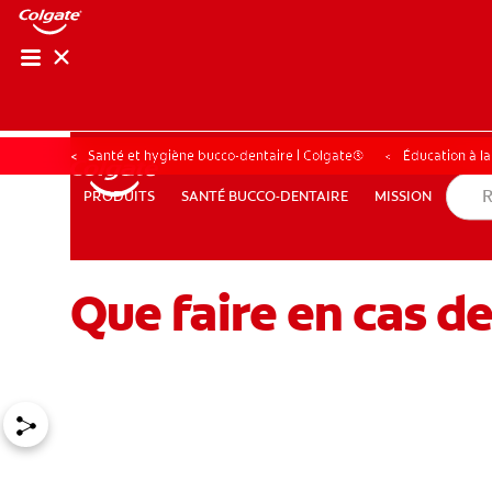
RECHER
RECH
Santé et hygiène bucco-dentaire | Colgate®
Éducation à l
SANTÉ BUCCO-DENTAIRE
MISSION
PRODUITS
PRODUITS
SANTÉ BUCCO-DENTAIRE
MISSION
Que faire en cas d
POUR LES PROFESSIONNELS
FR (CA)