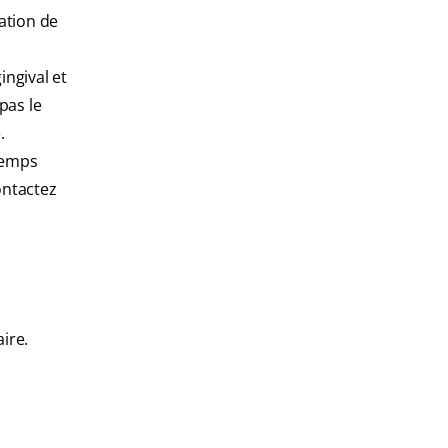
ation de
ingival et
pas le
.
 temps
ontactez
ire.