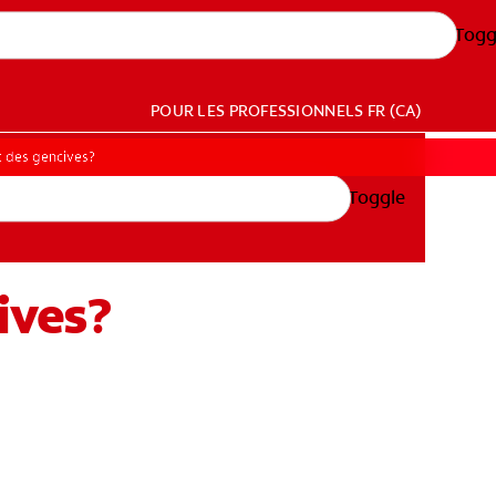
Togg
POUR LES PROFESSIONNELS
FR (CA)
t des gencives?
Toggle
ives?