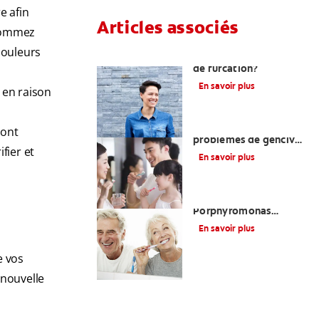
e afin
Articles associés
nsommez
douleurs
Qu’est-ce qu’un défaut
de furcation?
En savoir plus
 en raison
Comprendre les
sont
problèmes de gencives
fier et
liés au diabète
En savoir plus
Le lien entre
Porphyromonas
Gingivalis et la maladie
En savoir plus
des gencives
e vos
 nouvelle