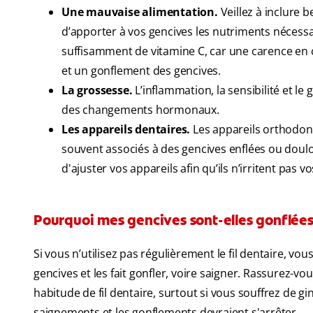
Une mauvaise alimentation.
Veillez à inclure 
d’apporter à vos gencives les nutriments nécess
suffisamment de vitamine C, car une carence en 
et un gonflement des gencives.
La grossesse.
L’inflammation, la sensibilité et l
des changements hormonaux.
Les appareils dentaires.
Les appareils orthodont
souvent associés à des gencives enflées ou doul
d'ajuster vos appareils afin qu’ils n’irritent pas v
Pourquoi mes gencives sont-elles gonflées a
Si vous n’utilisez pas régulièrement le fil dentaire, vo
gencives et les fait gonfler, voire saigner. Rassurez-vo
habitude de fil dentaire, surtout si vous souffrez de g
saignements et les gonflements devraient s'arrêter.