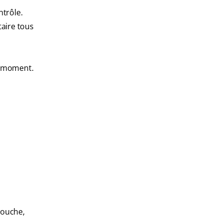
ntrôle.
taire tous
n moment.
 bouche,