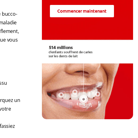
Commencer maintenant
e bucco-
 maladie
nflement,
que vous
issu
rquez un
votre
fassiez