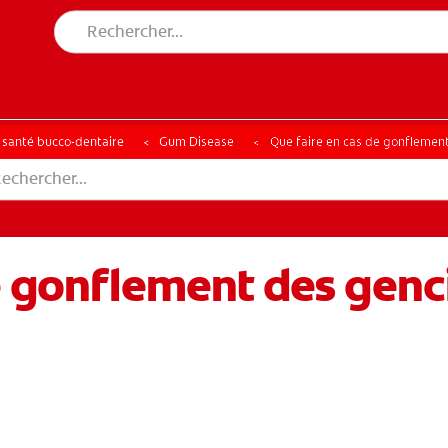
CHE DES SOLUTIONS IDÉALES
ERCHE DES SOLUTIONS IDÉALES
a santé bucco-dentaire
Gum Disease
Que faire en cas de gonflemen
e gonflement des genc