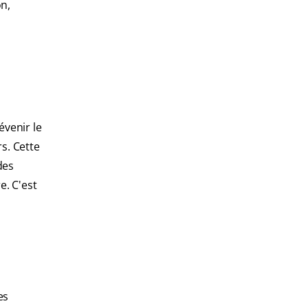
on,
évenir le
rs. Cette
des
e. C'est
es