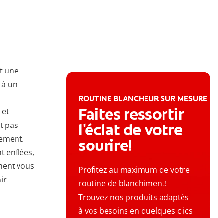
st une
 à un
ROUTINE BLANCHEUR SUR MESURE
Faites ressortir
 et
nt pas
l'éclat de votre
tement.
sourire!
t enflées,
ment vous
Profitez au maximum de votre
ir.
routine de blanchiment!
Trouvez nos produits adaptés
à vos besoins en quelques clics