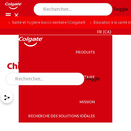
Toggle
Santé et hygiène bucco-dentaire | Colgate®
Éducation à la santé 
POUR LES PROFESSIONNELS
FR (CA)
PRODUITS
PRODUITS
Chirurgie d'implantation
dentaire
SANTÉ BUCCO-DENTAIRE
Toggle
SANTÉ BUCCO-DENTAIRE
MISSION
RECHERCHE DES SOLUTIONS IDÉALES
MISSION