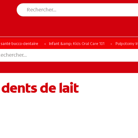
CHE DES SOLUTIONS IDÉALES
ERCHE DES SOLUTIONS IDÉALES
a santé bucco-dentaire
Infant &amp; Kids Oral Care 101
Pulpotomy In
dents de lait