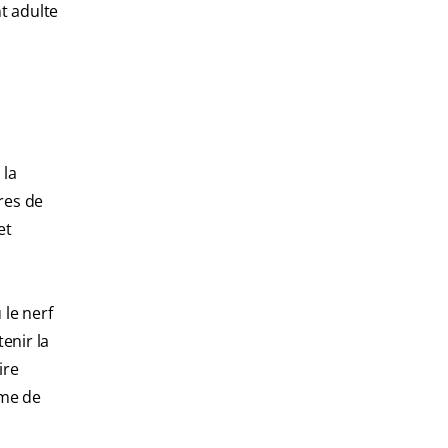
nt adulte
 la
ires de
et
 le nerf
enir la
ire
rme de