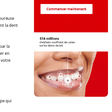
Commencer maintenant
loureuse
nt la dent
par la
ser en
 votre
lpe qui