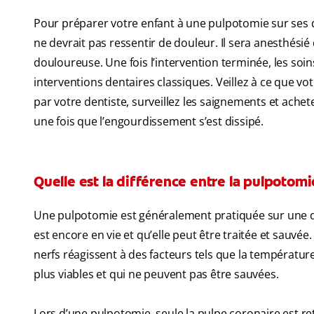
Pour préparer votre enfant à une pulpotomie sur ses den
ne devrait pas ressentir de douleur. Il sera anesthési
douloureuse. Une fois l’intervention terminée, les so
interventions dentaires classiques. Veillez à ce que v
par votre dentiste, surveillez les saignements et achet
une fois que l’engourdissement s’est dissipé.
Quelle est la différence entre la pulpotom
Une pulpotomie est généralement pratiquée sur une dent
est encore en vie et qu’elle peut être traitée et sauvée. 
nerfs réagissent à des facteurs tels que la températur
plus viables et qui ne peuvent pas être sauvées.
Lors d’une pulpotomie, seule la pulpe coronaire est reti