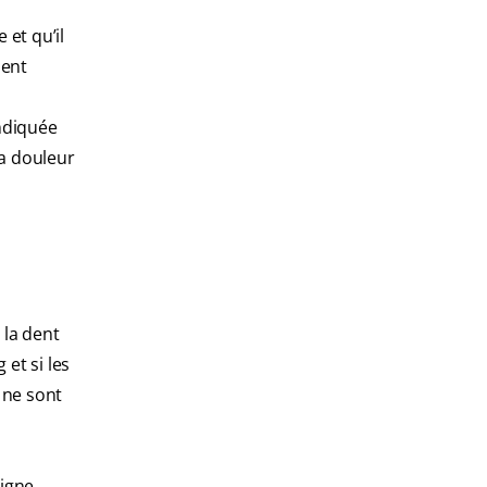
 et qu’il
ment
indiquée
la douleur
 la dent
 et si les
 ne sont
ligne