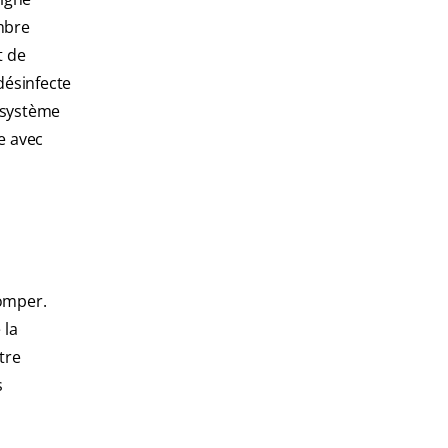
ambre
t de
désinfecte
e système
ée avec
tomper.
 la
tre
s