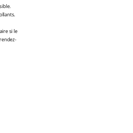
ible.
ollants.
ire si le
 rendez-