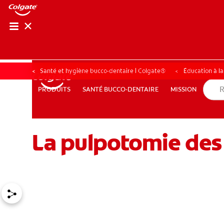
RECHER
RECH
Santé et hygiène bucco-dentaire | Colgate®
Éducation à l
SANTÉ BUCCO-DENTAIRE
MISSION
PRODUITS
PRODUITS
SANTÉ BUCCO-DENTAIRE
MISSION
La pulpotomie des 
POUR LES PROFESSIONNELS
FR (CA)