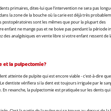
ts primaires, dites-lui que l’intervention ne sera pas longue
é dans la zone de la bouche où la carie est déjà très probable
ins postopératoires sont les mêmes que pour la plupart des
otre enfant ne mange pas et ne boive pas pendant la période 
ez des analgésiques en vente libre si votre enfant ressent de 
ie et la pulpectomie?
 atteinte de pulpite qui est encore viable - c’est-à-dire que
Le dentiste vérifiera si la dent est toujours irriguée par le sang
e. En revanche, la pulpectomie est pratiquée sur les dents qui
rée. C’est la partie de la pulpe qui se trouve au-dessus de la 