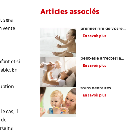
Articles associés
nt sera
Quand attendre le
n vente
premier rire de votre
bébé et d’autres
En savoir plus
étapes importantes?
Une otite du nourrisson
peut-elle affecter la
ant et si
santé bucco-dentaire
En savoir plus
de votre bébé?
rable. En
La glycérine dans les
ruption
soins dentaires
En savoir plus
e cas, il
e de
rtains