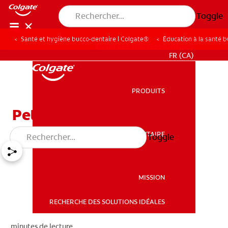
Toggle
Santé et hygiène bucco-dentaire | Colgate®
Éducation à la santé 
POUR LES PROFESSIONNELS
FR (CA)
PRODUITS
PRODUITS
Petites dents
SANTÉ BUCCO-DENTAIRE
Toggle
SANTÉ BUCCO-DENTAIRE
MISSION
RECHERCHE DES SOLUTIONS IDÉALES
MISSION
minutes de lecture