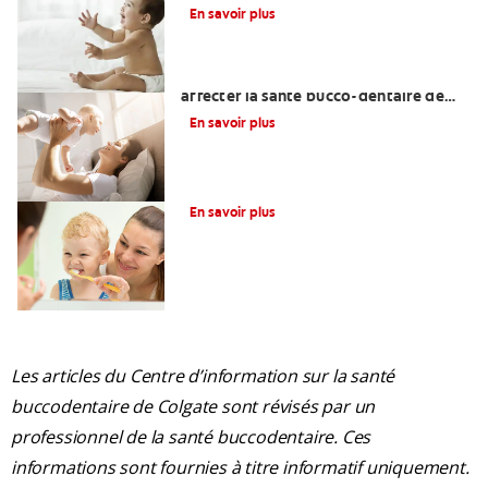
importantes?
En savoir plus
Une otite du nourrisson peut-elle
affecter la santé bucco-dentaire de
votre bébé?
En savoir plus
La glycérine dans les soins dentaires
En savoir plus
Les articles du Centre d’information sur la santé
buccodentaire de Colgate sont révisés par un
professionnel de la santé buccodentaire. Ces
informations sont fournies à titre informatif uniquement.