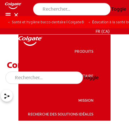
Toggle
Santé et hygiène bucco-dentaire | Colgate®
Éducation à la santé 
POUR LES PROFESSIONNELS
FR (CA)
PRODUITS
PRODUITS
Combien de dents avons-
nous?
SANTÉ BUCCO-DENTAIRE
Toggle
SANTÉ BUCCO-DENTAIRE
MISSION
RECHERCHE DES SOLUTIONS IDÉALES
MISSION