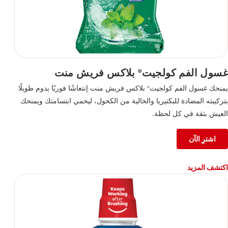
غسول الفم كولجيت
بلاكس فريش منت
®
يمنحك غسول الفم كولجيت
بلاكس فريش منت إنتعاشًا فوريًا يدوم طويلًا
®
بتركيبته المضادة للبكتيريا والخالية من الكحول، ليحمي ابتسامتك ويمنحك
العيش بثقة في كل لحظة.
اشترِ الآن
اكتشف المزيد