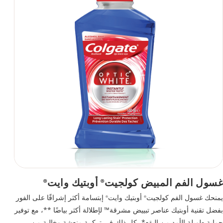
غسول الفم المبيض كولجيت
أوبتيك وايت
®
®
يمنحك غسول الفم كولجيت
أوبتيك وايت
إبتسامة أكثر إشراقًا على الفور
®
®
بفضل تقنية أوبتيك عناصر تبييض مشرقة™ لإطلالة أكثر بياضًا **، مع توفير
حماية طويلة الأمد من البقع*، كل ذلك في تركيبة منعشة وخالية من