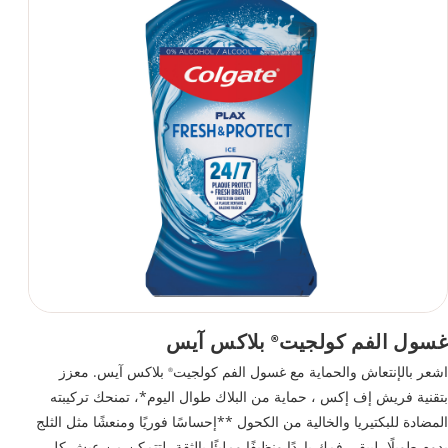
غسول الفم كولجيت
بلاكس آيس
®
اشعر بالإنتعاش والحماية مع غسول الفم كولجيت
بلاكس آيس. معزز
®
بتقنية فريش إف إكس ، حماية من البلاك طوال اليوم*، تمنحك تركيبته
المضادة للبكتيريا والخالية من الكحول **إحساسًا فوريًا ومنعشًا مثل الثلج
يدوم طويلًا، ليبقى فمك باردًا ونظيفًا ومليئًا بالثقة، لتتمكن من عيش كل