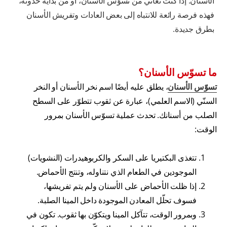
الأسنان. إذا كنت تعاني من تسوّس الأسنان، أو من بداية حدوثه،
فهذه فرصة رائعة للانتباه إلى بعض العادات وتفريش الأسنان
بطرق جديدة.
ما تسوّس الأسنان؟
تسوّس الأسنان
، يطلق عليه أيضًا اسم نخر الأسنان أو النخر
السنّي (الاسم العلمي)، عبارة عن ثقوب تتطوّر على السطح
الصلب من أسنانك. تحدث عملية تسوّس الأسنان بمرور
الوقت:
تتغذى البكتيريا على السكر والكربوهيدرات (النشويات)
الموجودين في الطعام الذي نتناوله، وتنتج الأحماض.
إذا ظلت الأحماض على الأسنان ولم يتم تفريشها،
فسوف تحلّل المعادن الموجودة داخل المينا الصلبة.
وبمرور الوقت، تتآكل المينا ويتكوّن بها ثقوب. تكون في