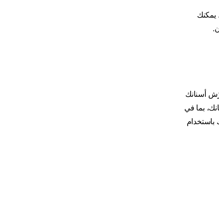
 يمكنك
.
سنانك عند زاوية تبلغ 45 درجة من لثتك، فرّش أسنانك
ك، بما في
 باستخدام