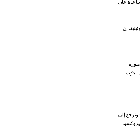
ساعدة على
ينية. إن
بصورة
. جرّب
- وترجع إلى
بيروكسيد