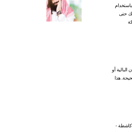
استخدام
مك حتى
ة
البالية أو
حيحة. هذا
كاشطة -