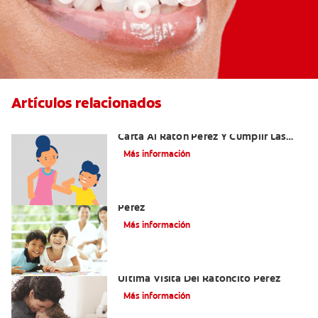
Artículos relacionados
Ideas Recomendadas Para Escribir La
Carta Al Ratón Pérez Y Cumplir Las
Fantasías De Su Hijo/A
Más información
Cómo Montar Un Kit Del Ratoncito
Pérez
Más información
Adiós Dientes De Leche: Celebrando La
Última Visita Del Ratoncito Pérez
Más información