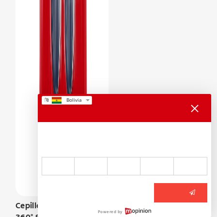
Gracias por tus comentarios
¿Qué tan satisfecho estás con tu experiencia en Colgate.com?
1
2
3
4
5
Enviar
Cepillo Dental Colgate
Powered by