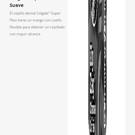
Suave
El cepillo dental Colgate
Super
®
Flexi tiene un mango con cuello
flexible para obtener un cepillado
con mayor alcance.