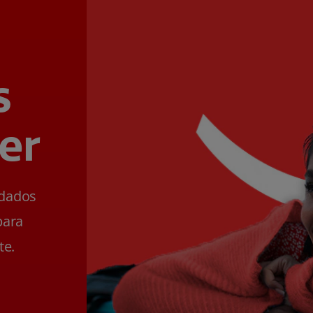
s
er
ldados
para
te.