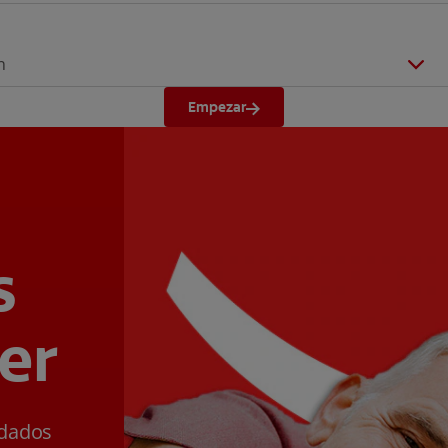
n
Empezar
s
er
ldados