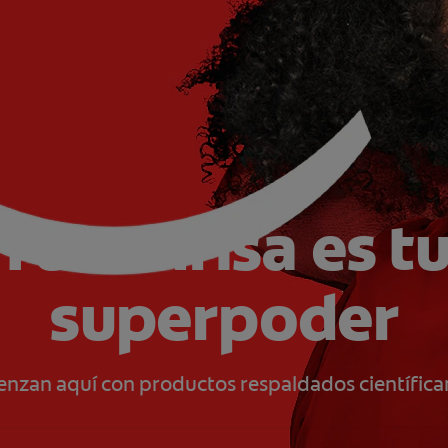
Tu sonrisa es t
superpoder
ienzan aquí con productos respaldados científica