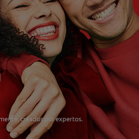
u
mente, creados por expertos.