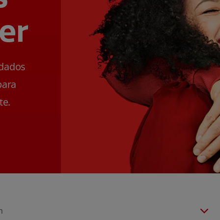
er
ldados
para
te.
n