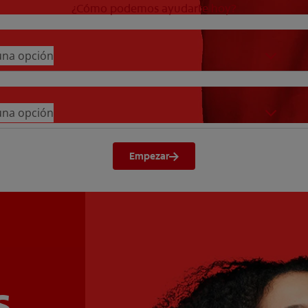
¿Cómo podemos ayudarte hoy?
 una opción
 una opción
Empezar
s