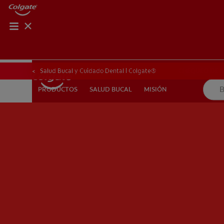
CHEQUEO DE SAL
CHEQUEO DE 
Salud Bucal y Cuidado Dental | Colgate®
SALUD BUCAL
MISIÓN
PRODUCTOS
PRODUCTOS
SALUD BUCAL
MISIÓN
PARA PROFESIONALES
CUPONES
DÓNDE COMPRAR