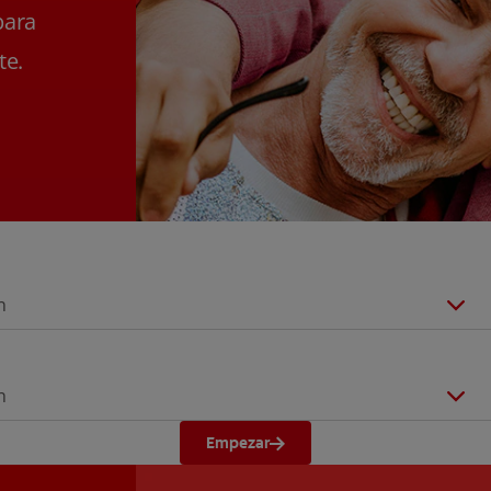
para
te.
n
n
Empezar