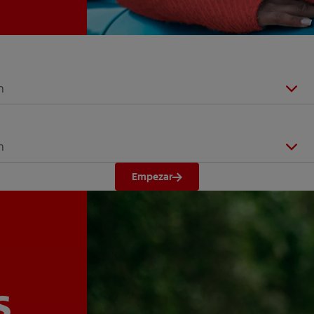
n
n
Empezar
s