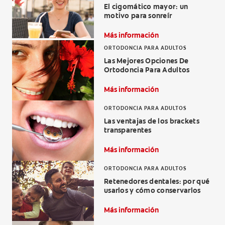
El cigomático mayor: un
CHEQUEO DE SALUD BUCAL
motivo para sonreír
SELECCIÓN DE PRODUCTOS
Más información
ORTODONCIA PARA ADULTOS
Las Mejores Opciones De
Ortodoncia Para Adultos
PARA PROFESIONALES
Más información
CUPONES
ORTODONCIA PARA ADULTOS
DÓNDE COMPRAR
Las ventajas de los brackets
transparentes
BO (ES)
Más información
SUSCRÍBETE
ORTODONCIA PARA ADULTOS
Retenedores dentales: por qué
usarlos y cómo conservarlos
Más información