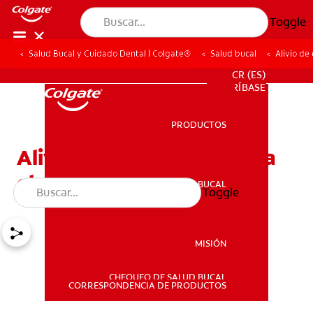
Toggle
Salud Bucal y Cuidado Dental | Colgate®
Salud bucal
Alivio de
PROMOCIONES
CR (ES)
SUSCRÍBASE
PRODUCTOS
PRODUCTOS
Alivio de emergencia para
el dolor dental
SALUD BUCAL
Toggle
SALUD BUCAL
MISIÓN
CHEQUEO DE SALUD BUCAL
MISIÓN
CORRESPONDENCIA DE PRODUCTOS