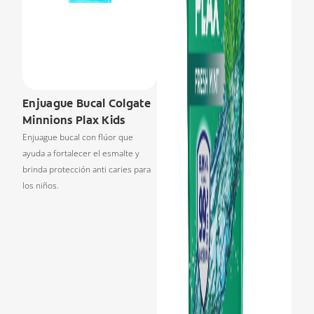
Enjuague Bucal Colgate
Minnions Plax Kids
Enjuague bucal con flúor que
ayuda a fortalecer el esmalte y
brinda protección anti caries para
los niños.