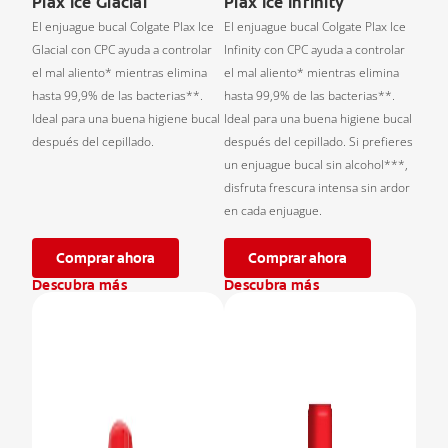
Plax Ice Glacial
Plax Ice Infinity
El enjuague bucal Colgate Plax Ice
El enjuague bucal Colgate Plax Ice
Glacial con CPC ayuda a controlar
Infinity con CPC ayuda a controlar
el mal aliento* mientras elimina
el mal aliento* mientras elimina
hasta 99,9% de las bacterias**.
hasta 99,9% de las bacterias**.
Ideal para una buena higiene bucal
Ideal para una buena higiene bucal
después del cepillado.
después del cepillado. Si prefieres
un enjuague bucal sin alcohol***,
disfruta frescura intensa sin ardor
en cada enjuague.
Comprar ahora
Comprar ahora
Descubra más
Descubra más