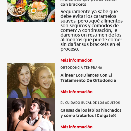
con brackets
CHEQUEO DE SALUD BUCAL
Seguramente ya sabe que
CORRESPONDENCIA DE PRODUCTOS
debe evitar los caramelos
suaves, pero ¿qué alimentos
son seguros y cómodos de
comer? A continuación, le
daremos un resumen de los
alimentos que puede comer
PROMOCIONES
sin dañar sus brackets en el
proceso.
CR (ES)
Más información
SUSCRÍBASE
ORTODONCIA TEMPRANA
Alinear Los Dientes Con El
Tratamiento De Ortodoncia
Más información
EL CUIDADO BUCAL DE LOS ADULTOS
Causas de los labios hinchados
y cómo tratarlos | Colgate®
Más información