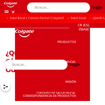
Toggle
Salud Bucal y Cuidado Dental | Colgate®
Salud bucal
¿Qué Es L
PROMOCIONES
CR (ES)
SUSCRÍBASE
PRODUCTOS
PRODUCTOS
¿Qué Es La Relación
Céntrica En La
SALUD BUCAL
Toggle
SALUD BUCAL
Odontología?
MISIÓN
CHEQUEO DE SALUD BUCAL
MISIÓN
CORRESPONDENCIA DE PRODUCTOS