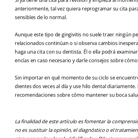
Si ya tiene una cita para revisión y limpieza al momen
anteriormente, tal vez quiera reprogramar su cita pa
sensibles de lo normal.
Aunque este tipo de gingivitis no suele traer ningún pe
relacionados continúan o si observa cambios inesper
haga una cita con su dentista. Él o ella podrá examin
encías en caso necesario y darle consejos sobre cómo e
Sin importar en qué momento de su ciclo se encuentre,
dientes dos veces al día y use hilo dental diariamente
recomendaciones sobre cómo mantener su boca saludab
La finalidad de este artículo es fomentar la comprens
no es sustituir la opinión, el diagnóstico o el tratamie