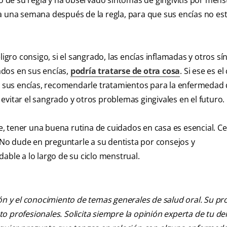
to de su regla y ha observado síntomas de gingivitis por men
ra una semana después de la regla, para que sus encías no e
ligro consigo, si el sangrado, las encías inflamadas y otros s
ados en sus encías,
podría tratarse de otra cosa
. Si ese es el
ar sus encías, recomendarle tratamientos para la enfermedad 
vitar el sangrado y otros problemas gingivales en el futuro.
 tener una buena rutina de cuidados en casa es esencial. Cep
. No dude en preguntarle a su dentista por consejos y
le a lo largo de su ciclo menstrual.
ión y el conocimiento de temas generales de salud oral. Su pr
nto profesionales. Solicita siempre la opinión experta de tu de