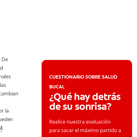
. De
ad
nales
CUESTIONARIO SOBRE SALUD
las
BUCAL
 cambian
¿Qué hay detrás
de su sonrisa?
r la
pueden
Realice nuestra evaluación
l
.
para sacar el máximo partido a