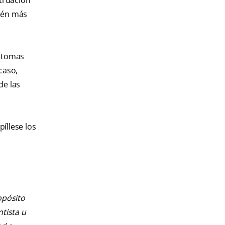
struación
stén más
íntomas
 caso,
de las
íllese los
opósito
ntista u