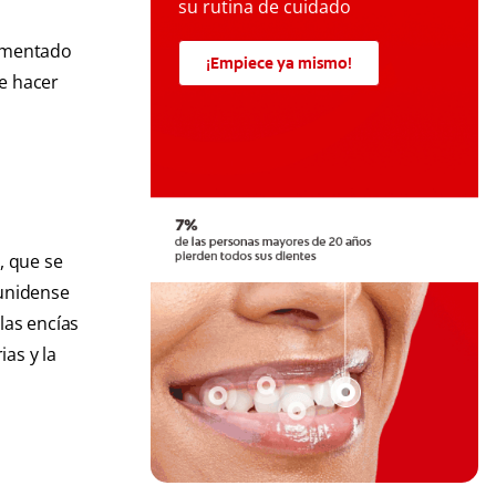
su rutina de cuidado
rimentado
¡Empiece ya mismo!
de hacer
, que se
ounidense
las encías
ias y la