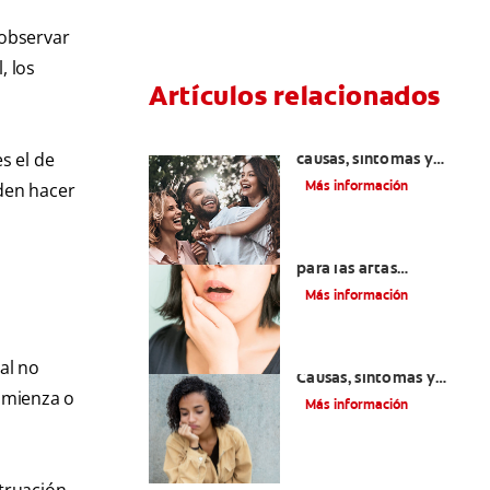
 observar
, los
Artículos relacionados
Lengua geográfica:
s el de
causas, síntomas y
cuidados
Más información
den hacer
Remedios naturales
para las aftas
(lesiones) bucales
Más información
Queilitis angular:
al no
Causas, síntomas y
omienza o
tratamientos
Más información