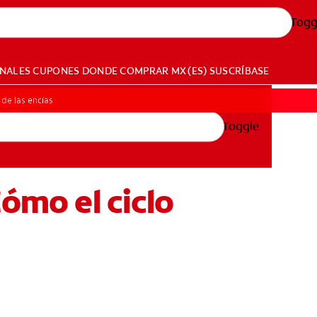
Togg
ONALES
CUPONES
DONDE COMPRAR
MX (ES)
SUSCRÍBASE
 de las encías
Toggle
Cómo el ciclo