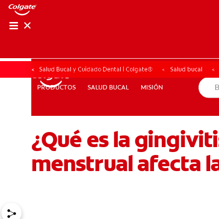
CHEQUEO DE SAL
CHEQUEO DE 
Salud Bucal y Cuidado Dental | Colgate®
Salud bucal
SALUD BUCAL
MISIÓN
PRODUCTOS
PRODUCTOS
SALUD BUCAL
MISIÓN
¿Qué es la gingivi
PARA PROFESIONALES
CUPONES
DONDE COMPRAR
menstrual afecta la