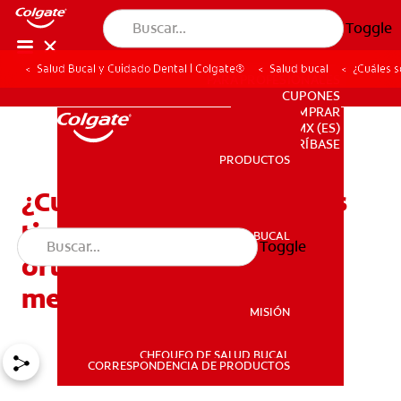
Toggle
Salud Bucal y Cuidado Dental | Colgate®
Salud bucal
¿Cuáles s
PARA PROFESIONALES
CUPONES
DONDE COMPRAR
MX (ES)
SUSCRÍBASE
PRODUCTOS
PRODUCTOS
¿Cuáles son los diferentes
tipos de aparatos de
SALUD BUCAL
Toggle
SALUD BUCAL
ortodoncia y cuál es el
mejor para mí?
MISIÓN
CHEQUEO DE SALUD BUCAL
MISIÓN
CORRESPONDENCIA DE PRODUCTOS