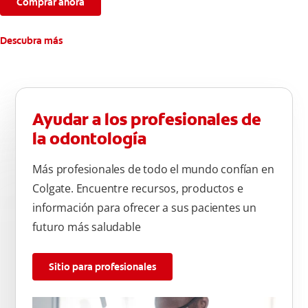
completa limpieza dental.
Comprar ahora
*Con el cepillado 2 veces por día y uso continuo por 4
semanas.
Descubra más
**Patentada en Estados Unidos.
****Ayuda a prevenir problemas bucales cosméticos
comunes causados por bacterias como: placa, caries, sarro y
mal aliento.
Ayudar a los profesionales de
la odontología
Más profesionales de todo el mundo confían en
Colgate. Encuentre recursos, productos e
información para ofrecer a sus pacientes un
futuro más saludable
Sitio para profesionales