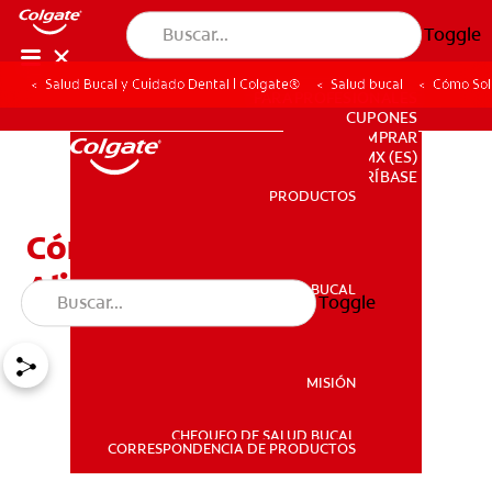
Toggle
Salud Bucal y Cuidado Dental | Colgate®
Salud bucal
Cómo Solu
PARA PROFESIONALES
CUPONES
DONDE COMPRAR
MX (ES)
SUSCRÍBASE
PRODUCTOS
PRODUCTOS
Cómo Solucionar El Mal
Aliento
SALUD BUCAL
Toggle
SALUD BUCAL
MISIÓN
CHEQUEO DE SALUD BUCAL
MISIÓN
CORRESPONDENCIA DE PRODUCTOS