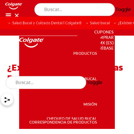
Toggle
Salud Bucal y Cuidado Dental | Colgate®
Salud bucal
¿Existen 
PARA PROFESIONALES
CUPONES
DONDE COMPRAR
MX (ES)
SUSCRÍBASE
PRODUCTOS
PRODUCTOS
¿Existen Otras Alternativas
Para Mejorar Mi Sonrisa?
SALUD BUCAL
Toggle
SALUD BUCAL
MISIÓN
CHEQUEO DE SALUD BUCAL
MISIÓN
CORRESPONDENCIA DE PRODUCTOS