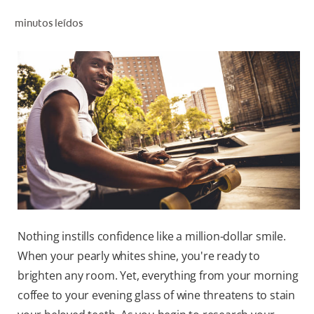
CHEQUEO DE SALUD BUCAL
minutos leídos
CORRESPONDENCIA DE PRODUCTOS
PARA PROFESIONALES
CUPONES
DONDE COMPRAR
MX (ES)
SUSCRÍBASE
Nothing instills confidence like a million-dollar smile.
When your pearly whites shine, you're ready to
brighten any room. Yet, everything from your morning
coffee to your evening glass of wine threatens to stain