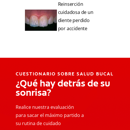
Reinserción
cuidadosa de un
diente perdido
por accidente
CUESTIONARIO SOBRE SALUD BUCAL
¿Qué hay detrás de su
sonrisa?
Realice nuestra evaluación
para sacar el máximo partido a
su rutina de cuidado