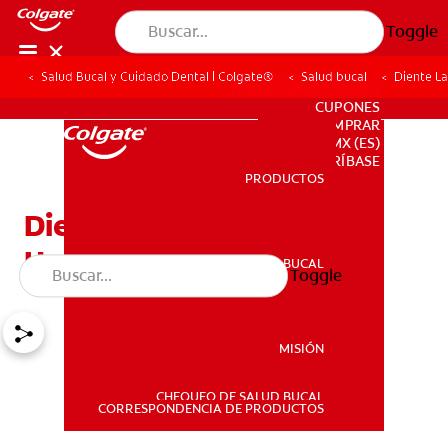
Toggle
Salud Bucal y Cuidado Dental | Colgate®
Salud bucal
Diente L
PARA PROFESIONALES
CUPONES
DONDE COMPRAR
MX (ES)
SUSCRÍBASE
PRODUCTOS
PRODUCTOS
Diente Lastimado ¿Qué
Hacer?
SALUD BUCAL
Toggle
SALUD BUCAL
MISIÓN
CHEQUEO DE SALUD BUCAL
MISIÓN
CORRESPONDENCIA DE PRODUCTOS