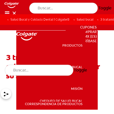
Toggle
Salud Bucal y Cuidado Dental | Colgate®
Salud bucal
3 tratami
PARA PROFESIONALES
CUPONES
DONDE COMPRAR
MX (ES)
SUSCRÍBASE
PRODUCTOS
PRODUCTOS
3 tratamientos de
odontología para mejorar
SALUD BUCAL
Toggle
SALUD BUCAL
su sonrisa
MISIÓN
CHEQUEO DE SALUD BUCAL
MISIÓN
CORRESPONDENCIA DE PRODUCTOS