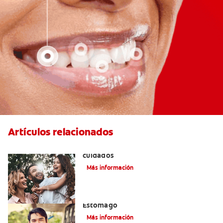
Artículos relacionados
Lengua geográfica: causas, síntomas y
cuidados
Más información
El Mal Aliento Debido A Problemas De
Estómago
Más información