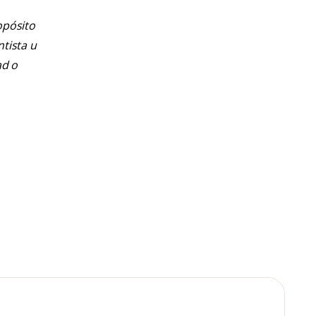
opósito
ntista u
ad o