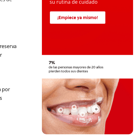
su rutina de cuidado
¡Empiece ya mismo!
preserva
r
a por
s