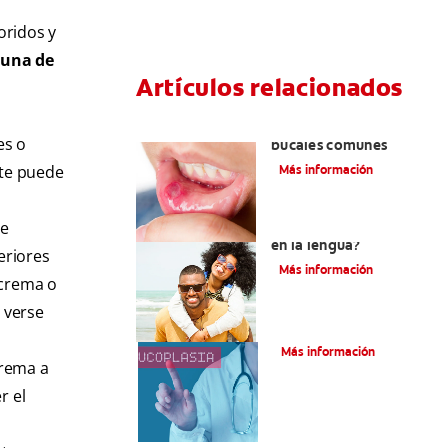
oridos y
 una de
Artículos relacionados
Ocho infecciones
es o
bucales comunes
lte puede
Más información
de
¿Son graves laslesiones
en la lengua?
eriores
Más información
 crema o
 verse
¿Qué es la leucoplasia?
Más información
crema a
r el