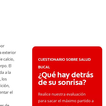
por
a exterior
e calcio,
CUESTIONARIO SOBRE SALUD
rpo. El
BUCAL
da a la
¿Qué hay detrás
 los
de su sonrisa?
ición,
ntar el
Realice nuestra evaluación
para sacar el máximo partido a
nes de