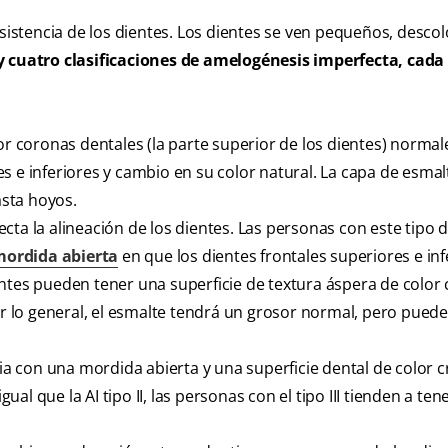
esistencia de los dientes. Los dientes se ven pequeños, descol
 cuatro clasificaciones de amelogénesis imperfecta, cada
por coronas dentales (la parte superior de los dientes) normal
s e inferiores y cambio en su color natural. La capa de esma
asta hoyos.
fecta la alineación de los dientes. Las personas con este tipo 
ordida abierta
en que los dientes frontales superiores e inf
entes pueden tener una superficie de textura áspera de color
or lo general, el esmalte tendrá un grosor normal, pero puede
ocia con una mordida abierta y una superficie dental de color 
ual que la AI tipo II, las personas con el tipo III tienden a tene