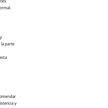
ntes
normal.
 y
 la parte
esta
ecomendar
istencia y