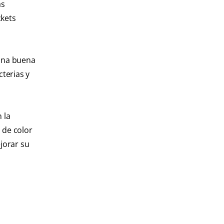
as
ckets
 una buena
cterias y
 la
 de color
jorar su