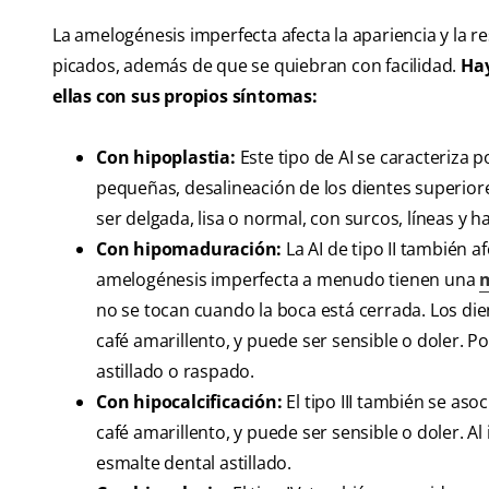
La amelogénesis imperfecta afecta la apariencia y la r
picados, además de que se quiebran con facilidad.
Hay
ellas con sus propios síntomas:
Con hipoplastia:
Este tipo de AI se caracteriza 
pequeñas, desalineación de los dientes superiore
ser delgada, lisa o normal, con surcos, líneas y h
Con hipomaduración:
La AI de tipo II también a
amelogénesis imperfecta a menudo tienen una
m
no se tocan cuando la boca está cerrada. Los di
café amarillento, y puede ser sensible o doler. P
astillado o raspado.
Con hipocalcificación:
El tipo III también se as
café amarillento, y puede ser sensible o doler. Al ig
esmalte dental astillado.