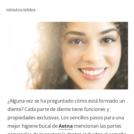
CHEQUEO DE SALUD BUCAL
minutos leídos
CORRESPONDENCIA DE PRODUCTOS
PARA PROFESIONALES
CUPONES
DONDE COMPRAR
MX (ES)
SUSCRÍBASE
¿Alguna vez se ha preguntado cómo está formado un
diente? Cada parte de diente tiene funciones y
propiedades exclusivas. Los sencillos pasos para una
mejor higiene bucal de
Aetna
mencionan las partes