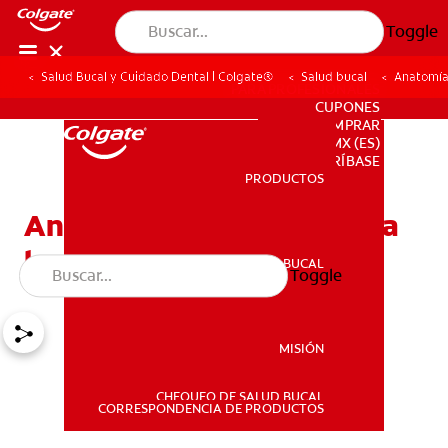
Toggle
Salud Bucal y Cuidado Dental | Colgate®
Salud bucal
Anatomía 
PARA PROFESIONALES
CUPONES
DONDE COMPRAR
MX (ES)
SUSCRÍBASE
PRODUCTOS
PRODUCTOS
Anatomía dental: Conozca
las partes de los dientes
SALUD BUCAL
Toggle
SALUD BUCAL
MISIÓN
CHEQUEO DE SALUD BUCAL
MISIÓN
CORRESPONDENCIA DE PRODUCTOS