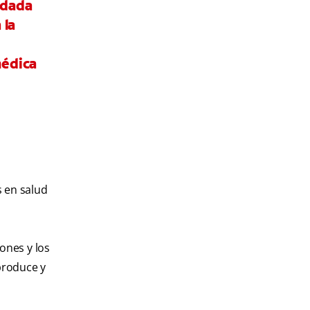
idada
 la
médica
s en salud
ones y los
produce y