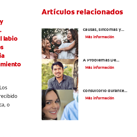
Artículos relacionados
 y
Lengua geográfica:
.
causas, síntomas y
cuidados
Más información
l labio
os
El Mal Aliento Debido
ia
A Problemas De
tamiento
Estómago
Más información
¿Qué se hace en el
 Los
consultorio durante
recibido
una cita de profilaxis
Más información
dental?
ca, o