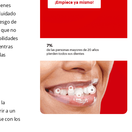
¡Empiece ya mismo!
ienes
 Cuidado
iesgo de
s que no
bilidades
entras
las
 la
rir a un
se con los