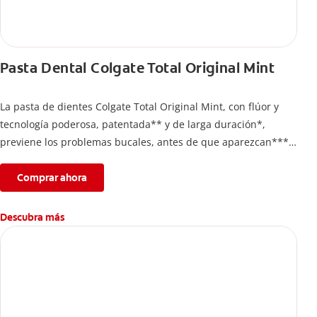
Pasta Dental Colgate Total Original Mint
La pasta de dientes Colgate Total Original Mint, con flúor y
tecnología poderosa, patentada** y de larga duración*,
previene los problemas bucales, antes de que aparezcan****.
Además, te brinda 24 horas de protección antibacterial* y una
completa limpieza dental.
Comprar ahora
*Con el cepillado 2 veces por día y uso continuo por 4
semanas.
Descubra más
**Patentada en Estados Unidos.
****Ayuda a prevenir problemas bucales cosméticos
comunes causados por bacterias como: placa, caries, sarro y
mal aliento.