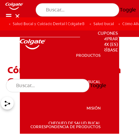
Toggle
Salud Bucal y Cuidado Dental | Colgate®
Salud bucal
Cómo Ali
PARA PROFESIONALES
CUPONES
DONDE COMPRAR
MX (ES)
SUSCRÍBASE
PRODUCTOS
PRODUCTOS
Cómo Aliviar La Boca y La
Garganta Seca
SALUD BUCAL
Toggle
SALUD BUCAL
MISIÓN
CHEQUEO DE SALUD BUCAL
MISIÓN
CORRESPONDENCIA DE PRODUCTOS