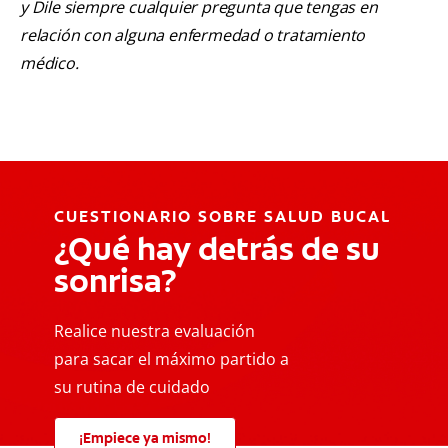
y Dile siempre cualquier pregunta que tengas en
relación con alguna enfermedad o tratamiento
médico.
CUESTIONARIO SOBRE SALUD BUCAL
¿Qué hay detrás de su
sonrisa?
Realice nuestra evaluación
para sacar el máximo partido a
su rutina de cuidado
¡Empiece ya mismo!