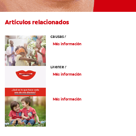
Artículos relacionados
La hipodoncia: ¿Qué es y cuáles son sus
causas?
Más información
¿Cuáles Son Las Diferentes Partes Del
Diente?
Más información
Su hijo tiene un mesiodens. ¿Y ahora?
Más información