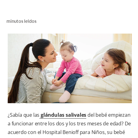
CHEQUEO DE SALUD BUCAL
CORRESPONDENCIA DE PRODUCTOS
minutos leídos
PARA PROFESIONALES
CUPONES
DONDE COMPRAR
MX (ES)
SUSCRÍBASE
¿Sabía que las
glándulas salivales
del bebé empiezan
a funcionar entre los dos y los tres meses de edad? De
acuerdo con el Hospital Benioff para Niños, su bebé