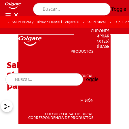
Toggle
Salud Bucal y Cuidado Dental | Colgate®
Salud bucal
Salpullid
PARA PROFESIONALES
CUPONES
DONDE COMPRAR
MX (ES)
SUSCRÍBASE
PRODUCTOS
PRODUCTOS
Salpullidos por dentición:
Síntomas y tratamiento
SALUD BUCAL
Toggle
SALUD BUCAL
para su bebé
MISIÓN
CHEQUEO DE SALUD BUCAL
MISIÓN
CORRESPONDENCIA DE PRODUCTOS