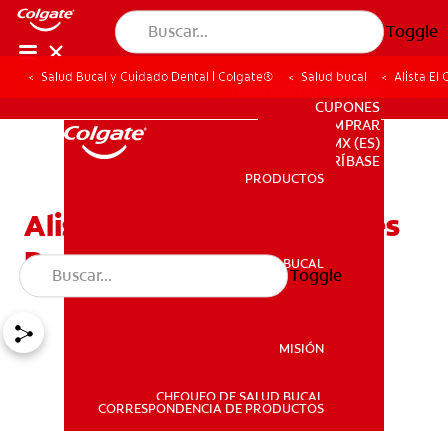
Toggle
Salud Bucal y Cuidado Dental | Colgate®
Salud bucal
Alista El
PARA PROFESIONALES
CUPONES
DONDE COMPRAR
MX (ES)
SUSCRÍBASE
PRODUCTOS
PRODUCTOS
Alista El Cepillo De Dientes
Para Bebés
SALUD BUCAL
Toggle
SALUD BUCAL
MISIÓN
CHEQUEO DE SALUD BUCAL
MISIÓN
CORRESPONDENCIA DE PRODUCTOS