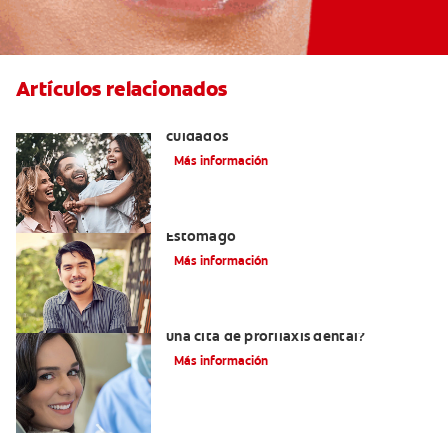
Artículos relacionados
Lengua geográfica: causas, síntomas y
cuidados
Más información
El Mal Aliento Debido A Problemas De
Estómago
Más información
¿Qué se hace en el consultorio durante
una cita de profilaxis dental?
Más información