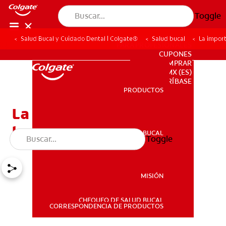
Toggle
Salud Bucal y Cuidado Dental | Colgate®
Salud bucal
La import
PARA PROFESIONALES
CUPONES
DONDE COMPRAR
MX (ES)
SUSCRÍBASE
PRODUCTOS
PRODUCTOS
La importancia de cuidar
los dientes natales
SALUD BUCAL
Toggle
SALUD BUCAL
MISIÓN
CHEQUEO DE SALUD BUCAL
MISIÓN
CORRESPONDENCIA DE PRODUCTOS