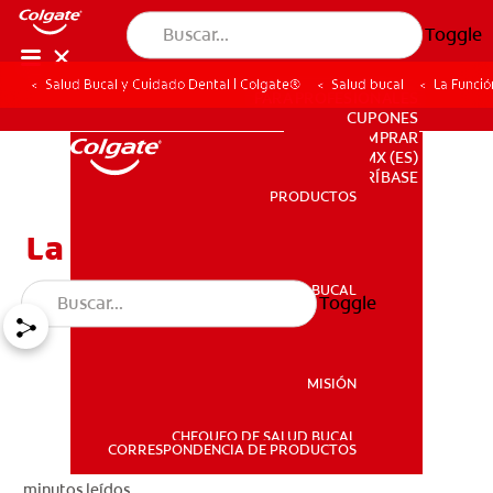
Toggle
Salud Bucal y Cuidado Dental | Colgate®
Salud bucal
La Funció
PARA PROFESIONALES
CUPONES
DONDE COMPRAR
MX (ES)
SUSCRÍBASE
PRODUCTOS
PRODUCTOS
La Función De La Úvula
SALUD BUCAL
Toggle
SALUD BUCAL
MISIÓN
CHEQUEO DE SALUD BUCAL
MISIÓN
CORRESPONDENCIA DE PRODUCTOS
minutos leídos