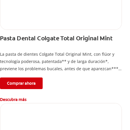
Pasta Dental Colgate Total Original Mint
La pasta de dientes Colgate Total Original Mint, con flúor y
tecnología poderosa, patentada** y de larga duración*,
previene los problemas bucales, antes de que aparezcan****.
Además, te brinda 24 horas de protección antibacterial* y una
completa limpieza dental.
Comprar ahora
*Con el cepillado 2 veces por día y uso continuo por 4
semanas.
Descubra más
**Patentada en Estados Unidos.
****Ayuda a prevenir problemas bucales cosméticos
comunes causados por bacterias como: placa, caries, sarro y
mal aliento.