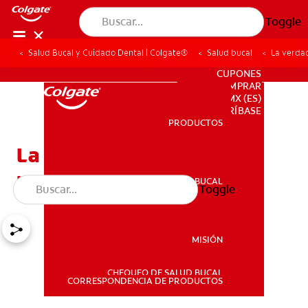
Toggle
Salud Bucal y Cuidado Dental | Colgate®
Salud bucal
La verda
PARA PROFESIONALES
CUPONES
DONDE COMPRAR
MX (ES)
SUSCRÍBASE
PRODUCTOS
PRODUCTOS
La verdad sobre los
premolares
SALUD BUCAL
Toggle
SALUD BUCAL
MISIÓN
CHEQUEO DE SALUD BUCAL
MISIÓN
CORRESPONDENCIA DE PRODUCTOS