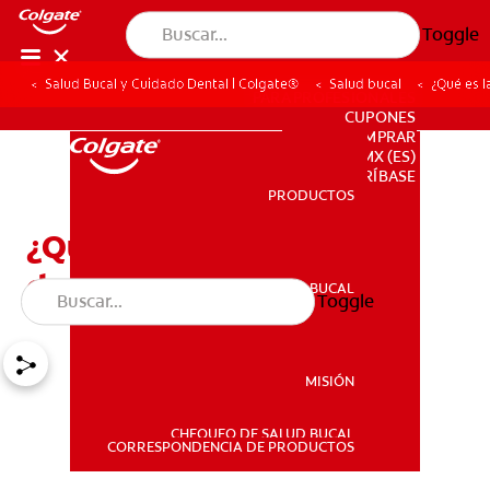
Toggle
Salud Bucal y Cuidado Dental | Colgate®
Salud bucal
¿Qué es l
PARA PROFESIONALES
CUPONES
DONDE COMPRAR
MX (ES)
SUSCRÍBASE
PRODUCTOS
PRODUCTOS
¿Qué es la concrescencia
dental y cómo se trata?
SALUD BUCAL
Toggle
SALUD BUCAL
MISIÓN
CHEQUEO DE SALUD BUCAL
MISIÓN
CORRESPONDENCIA DE PRODUCTOS