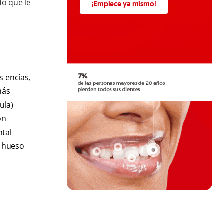
do que le
¡Empiece ya mismo!
s encías,
más
ula)
on
ntal
l hueso