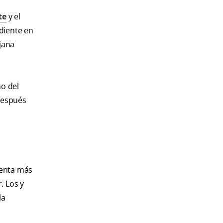
te
y el
 diente en
jana
o del
 después
ienta más
. Los y
la