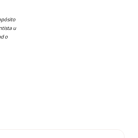
opósito
ntista u
ad o