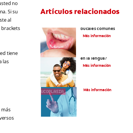
usted no
Artículos relacionados
na. Si su
ste al
Ocho infecciones
 brackets
bucales comunes
Más información
ed tiene
¿Son graves laslesiones
en la lengua?
 las
Más información
¿Qué es la leucoplasia?
Más información
o más
iversos