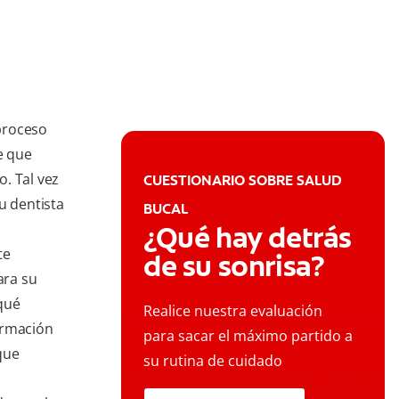
proceso
e que
. Tal vez
CUESTIONARIO SOBRE SALUD
u dentista
BUCAL
¿Qué hay detrás
te
de su sonrisa?
ara su
qué
Realice nuestra evaluación
ormación
para sacar el máximo partido a
que
su rutina de cuidado
s