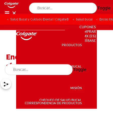
Toggle
Salud Bucal y Cuidado Dental | Colgate®
Salud bucal
Encías bl
PARA PROFESIONALES
CUPONES
DONDE COMPRAR
MX (ES)
SUSCRÍBASE
PRODUCTOS
PRODUCTOS
Encías blancas: Causas y
síntomas
SALUD BUCAL
Toggle
SALUD BUCAL
MISIÓN
CHEQUEO DE SALUD BUCAL
MISIÓN
CORRESPONDENCIA DE PRODUCTOS