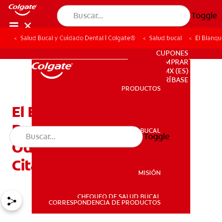
Toggle
Salud Bucal y Cuidado Dental | Colgate®
Salud bucal
El Blanqu
PARA PROFESIONALES
CUPONES
DONDE COMPRAR
MX (ES)
SUSCRÍBASE
PRODUCTOS
PRODUCTOS
El Blanqueamiento
Realizado Por El
SALUD BUCAL
Toggle
SALUD BUCAL
Odontólogo En Una Sola
Cita
MISIÓN
CHEQUEO DE SALUD BUCAL
MISIÓN
CORRESPONDENCIA DE PRODUCTOS