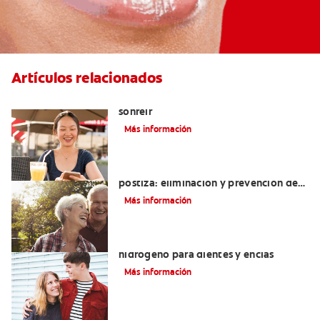
Artículos relacionados
El cigomático mayor: un motivo para
sonreír
Más información
Cómo blanquear una dentadura
postiza: eliminación y prevención de
manchas
Más información
Tratamientos con peróxido de
hidrógeno para dientes y encías
Más información