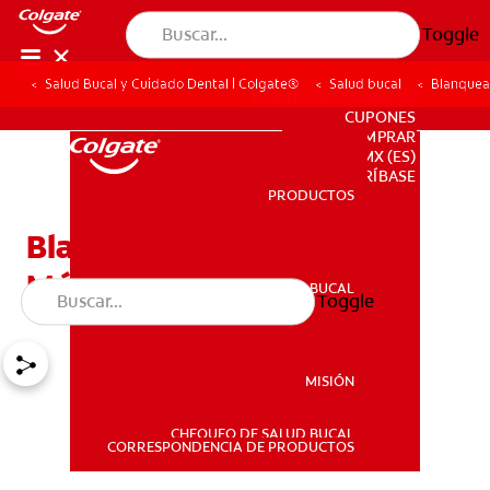
Toggle
Salud Bucal y Cuidado Dental | Colgate®
Salud bucal
Blanquea
PARA PROFESIONALES
CUPONES
DONDE COMPRAR
MX (ES)
SUSCRÍBASE
PRODUCTOS
PRODUCTOS
Blanqueamiento dental:
Métodos para realizarlo
SALUD BUCAL
Toggle
SALUD BUCAL
MISIÓN
CHEQUEO DE SALUD BUCAL
MISIÓN
CORRESPONDENCIA DE PRODUCTOS