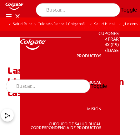
Toggle
Salud Bucal y Cuidado Dental | Colgate®
Salud bucal
¿Le convi
PARA PROFESIONALES
CUPONES
DONDE COMPRAR
MX (ES)
SUSCRÍBASE
PRODUCTOS
PRODUCTOS
Las mejores opciones de
blanqueamiento dental en
SALUD BUCAL
Toggle
SALUD BUCAL
casa
MISIÓN
CHEQUEO DE SALUD BUCAL
MISIÓN
CORRESPONDENCIA DE PRODUCTOS