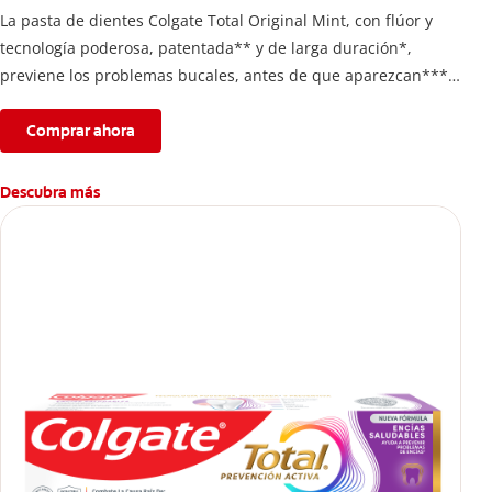
La pasta de dientes Colgate Total Original Mint, con flúor y
tecnología poderosa, patentada** y de larga duración*,
previene los problemas bucales, antes de que aparezcan****.
Además, te brinda 24 horas de protección antibacterial* y una
completa limpieza dental.
Comprar ahora
*Con el cepillado 2 veces por día y uso continuo por 4
semanas.
Descubra más
**Patentada en Estados Unidos.
****Ayuda a prevenir problemas bucales cosméticos
comunes causados por bacterias como: placa, caries, sarro y
mal aliento.