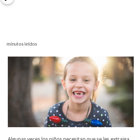
CHEQUEO DE SALUD BUCAL
CORRESPONDENCIA DE PRODUCTOS
PARA PROFESIONALES
minutos leídos
CUPONES
DONDE COMPRAR
MX (ES)
SUSCRÍBASE
Algunas veces los niños necesitan que se les extraiga