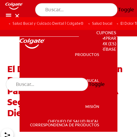
Toggle
Salud Bucal y Cuidado Dental | Colgate®
Salud bucal
El Dolor 
PARA PROFESIONALES
CUPONES
DONDE COMPRAR
MX (ES)
SUSCRÍBASE
PRODUCTOS
PRODUCTOS
El Dolor Tras La Extracción
Del Diente: Tres Consejos
SALUD BUCAL
Toggle
SALUD BUCAL
Para Ayudar A Sus Hijos A
Seguir Cepillándose Los
MISIÓN
Dientes
CHEQUEO DE SALUD BUCAL
MISIÓN
CORRESPONDENCIA DE PRODUCTOS