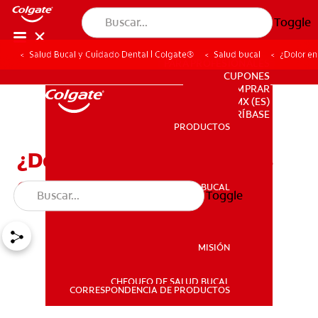
Toggle
Salud Bucal y Cuidado Dental | Colgate®
Salud bucal
¿Dolor en
PARA PROFESIONALES
CUPONES
DONDE COMPRAR
MX (ES)
SUSCRÍBASE
PRODUCTOS
PRODUCTOS
¿Dolor en las encías? Tres
causas sorprendentes
SALUD BUCAL
Toggle
SALUD BUCAL
MISIÓN
CHEQUEO DE SALUD BUCAL
MISIÓN
CORRESPONDENCIA DE PRODUCTOS