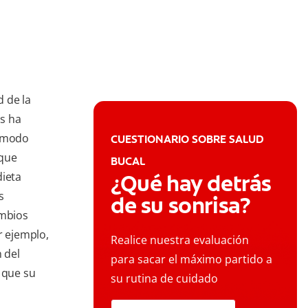
 de la
s ha
e modo
CUESTIONARIO SOBRE SALUD
 que
BUCAL
dieta
¿Qué hay detrás
s
de su sonrisa?
mbios
r ejemplo,
Realice nuestra evaluación
n del
para sacar el máximo partido a
 que su
su rutina de cuidado