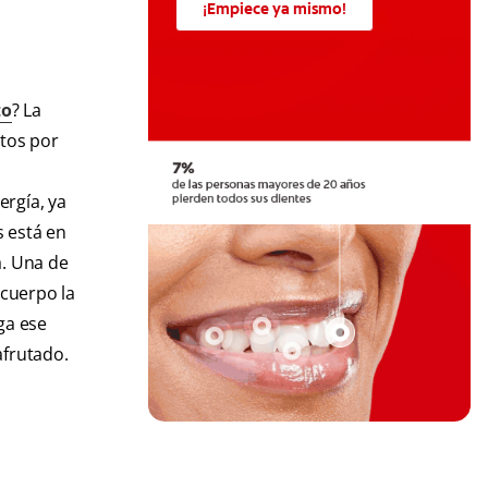
¡Empiece ya mismo!
to
? La
tos por
ergía, ya
s está en
a. Una de
 cuerpo la
ga ese
afrutado.