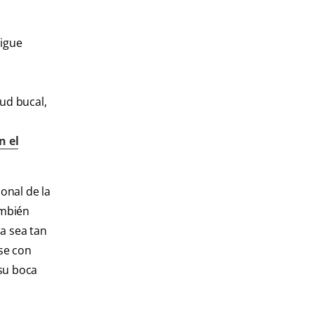
sigue
ud bucal,
n el
onal de la
ambién
a sea tan
se con
 su boca