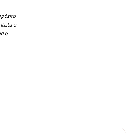
opósito
ntista u
ad o