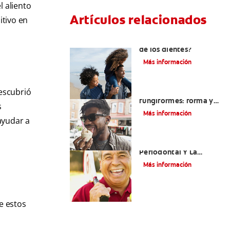
l aliento
Artículos relacionados
itivo en
¿Qué es la cara distal
s
de los dientes?
Más información
scubrió
La lengua y las papilas
fungiformes: forma y
s
función
Más información
ayudar a
La Enfermedad
Periodontal Y La
Enfermedad
Más información
Cardiovascular
e estos