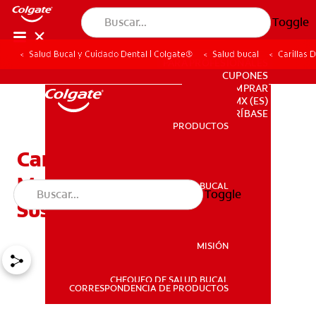
Toggle
Salud Bucal y Cuidado Dental | Colgate®
Salud bucal
Carillas 
PARA PROFESIONALES
CUPONES
DONDE COMPRAR
MX (ES)
SUSCRÍBASE
PRODUCTOS
PRODUCTOS
Carillas Dentales — Para
Mejorar La Apariencia De
SALUD BUCAL
Toggle
SALUD BUCAL
Sus Dientes
MISIÓN
CHEQUEO DE SALUD BUCAL
MISIÓN
CORRESPONDENCIA DE PRODUCTOS