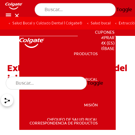
Toggle
Salud Bucal y Cuidado Dental | Colgate®
Salud bucal
Extracció
PARA PROFESIONALES
CUPONES
DONDE COMPRAR
MX (ES)
SUSCRÍBASE
PRODUCTOS
PRODUCTOS
Extracción de las muelas del
juicio
SALUD BUCAL
Toggle
SALUD BUCAL
MISIÓN
CHEQUEO DE SALUD BUCAL
MISIÓN
CORRESPONDENCIA DE PRODUCTOS