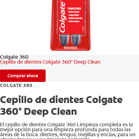
CHEQUEO DE SALUD BUCAL
CORRESPONDENCIA DE PRODUCTOS
PARA PROFESIONALES
Colgate 360
CUPONES
Cepillo de dientes Colgate 360° Deep Clean
DONDE COMPRAR
Comprar ahora
MX (ES)
COLGATE 360
Cepillo de dientes Colgate
SUSCRÍBASE
360° Deep Clean
El cepillo de dientes Colgate 360 Limpieza completa es la
mejor opción para una limpieza profunda para todas las
áreas de la boca: dientes, lengua, mejillas y encías, para un