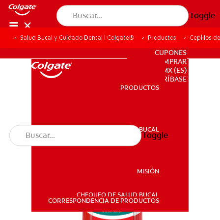
Toggle
Salud Bucal y Cuidado Dental | Colgate®
Productos
Cepillos d
PARA PROFESIONALES
CUPONES
DONDE COMPRAR
MX (ES)
SUSCRÍBASE
PRODUCTOS
PRODUCTOS
SALUD BUCAL
Toggle
SALUD BUCAL
MISIÓN
CHEQUEO DE SALUD BUCAL
MISIÓN
CORRESPONDENCIA DE PRODUCTOS