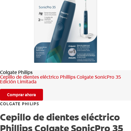
CHEQUEO DE SALUD BUCAL
CORRESPONDENCIA DE PRODUCTOS
PARA PROFESIONALES
CUPONES
DONDE COMPRAR
Colgate Philips
Cepillo de dientes eléctrico Phillips Colgate SonicPro 35
MX (ES)
Edición Limitada
SUSCRÍBASE
Comprar ahora
COLGATE PHILIPS
Cepillo de dientes eléctrico
Phillips Colgate SonicPro 35