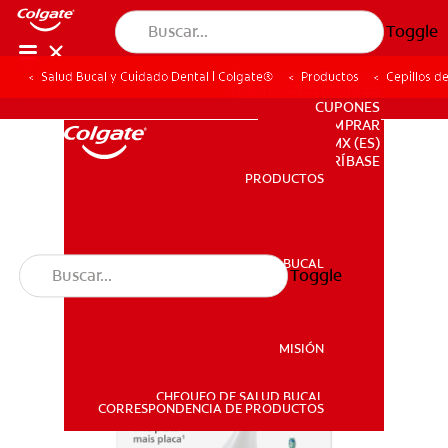
Toggle
Salud Bucal y Cuidado Dental | Colgate®
Productos
Cepillos d
PARA PROFESIONALES
CUPONES
DONDE COMPRAR
MX (ES)
SUSCRÍBASE
PRODUCTOS
PRODUCTOS
SALUD BUCAL
Toggle
SALUD BUCAL
MISIÓN
CHEQUEO DE SALUD BUCAL
MISIÓN
CORRESPONDENCIA DE PRODUCTOS