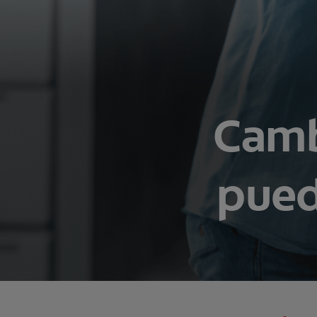
Camb
pued