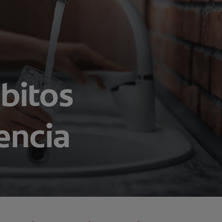
bitos
encia