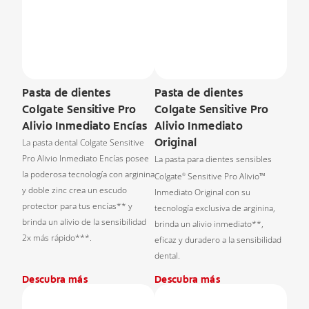
Pasta de dientes
Pasta de dientes
Colgate Sensitive Pro
Colgate Sensitive Pro
Alivio Inmediato Encías
Alivio Inmediato
Original
La pasta dental Colgate Sensitive
Pro Alivio Inmediato Encías posee
La pasta para dientes sensibles
la poderosa tecnología con arginina
Colgate
Sensitive Pro Alivio™
®
y doble zinc crea un escudo
Inmediato Original con su
protector para tus encías** y
tecnología exclusiva de arginina,
brinda un alivio de la sensibilidad
brinda un alivio inmediato**,
2x más rápido***.
eficaz y duradero a la sensibilidad
dental.
Descubra más
Descubra más