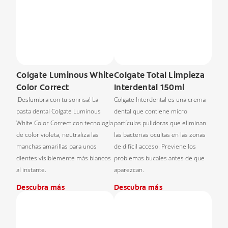
Colgate Luminous White
Colgate Total Limpieza
Color Correct
Interdental 150ml
¡Deslumbra con tu sonrisa! La
Colgate Interdental es una crema
pasta dental Colgate Luminous
dental que contiene micro
White Color Correct con tecnología
partículas pulidoras que eliminan
de color violeta, neutraliza las
las bacterias ocultas en las zonas
manchas amarillas para unos
de difícil acceso. Previene los
dientes visiblemente más blancos
problemas bucales antes de que
al instante.
aparezcan.
Descubra más
Descubra más